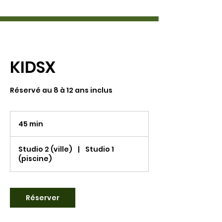
KIDSX
Réservé au 8 à 12 ans inclus
45 min
4
5
m
Studio 2 (ville)
|
Studio 1
i
(piscine)
n
Réserver