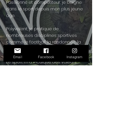
Passionné et compétiteur, je baigne
dans le sport depuis mon plus jeune
âge.
Polyvalent, je pratique de
nombreuses disciplines sportives
comme le football, la randonnée, la
musculation, l'haltérophilie...
Email
Facebook
Instagram
Le sport m'a inculqué des valeurs
telles que le dépassement de soi et
la solidarité. Le sport est la meilleure
contribution pour trouver un équilibre
et être en bonne santé.
Mon rôle est simple, je vous
accompagne et mets tout en oeuvre
pour que vous atteigniez vos
objectifs. N'hésitez pas à me
contacter directement à BASECAMP