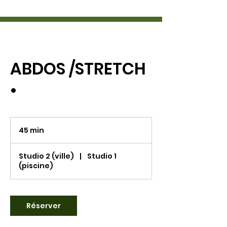
ABDOS /STRETCH
•
45 min
4
5
m
Studio 2 (ville)
|
Studio 1
i
(piscine)
n
Réserver