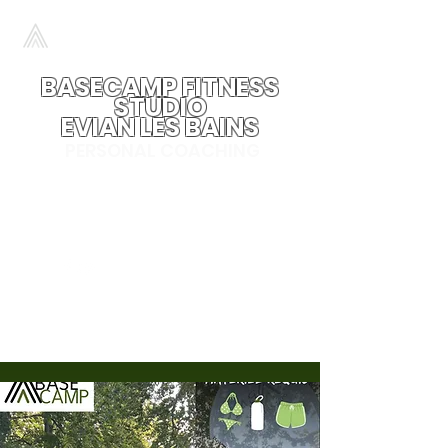
BASECAMP FITNESS
STUDIO
EVIAN LES BAINS
PERSONAL COACHING
EVERY. SESSION. COUNTS
0033(0)785234889
Contact
contact@basecamp.training