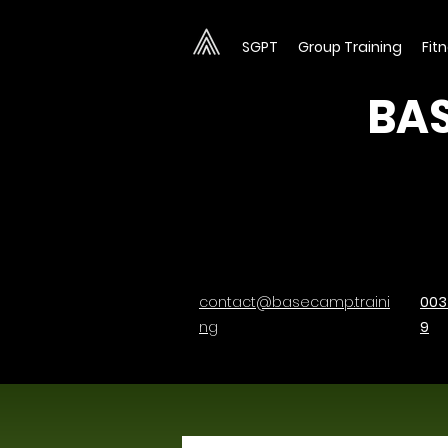
SGPT
Group Training
Fit
BAS
contact@basecamp.traini
003
ng
9